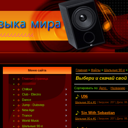
Главная
»
Файлы
»
Шальные 90-е
»
Меню сайта
Выбери и скачай свой
Главная страница
////////////////
Сортировать по
:
Дате
·
Названию
·
Chillout
Club - Electro
U96
Dance
Шальные 90-е #1
| Загрузок: 207 | Дата:
06
Jump - Dubstep
New Age
Sin With Sebastian
Trance
Шальные 90-е #1
| Загрузок: 207 | Дата:
06
World Music
Шальные 90-е