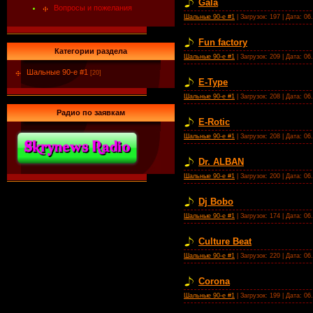
Gala
Вопросы и пожелания
Шальные 90-е #1
| Загрузок: 197 | Дата:
06
Fun factory
Категории раздела
Шальные 90-е #1
| Загрузок: 209 | Дата:
06
Шальные 90-е #1
[20]
E-Type
Шальные 90-е #1
| Загрузок: 208 | Дата:
06
Радио по заявкам
E-Rotic
Шальные 90-е #1
| Загрузок: 208 | Дата:
06
Dr. ALBAN
Шальные 90-е #1
| Загрузок: 200 | Дата:
06
Dj Bobo
Шальные 90-е #1
| Загрузок: 174 | Дата:
06
Culture Beat
Шальные 90-е #1
| Загрузок: 220 | Дата:
06
Corona
Шальные 90-е #1
| Загрузок: 199 | Дата:
06