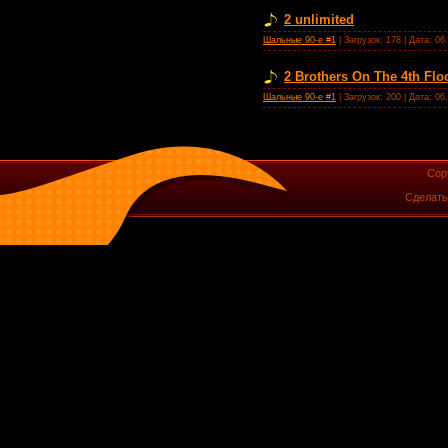
2 unlimited
Шальные 90-е #1
| Загрузок: 178 | Дата:
06
2 Brothers On The 4th Flo
Шальные 90-е #1
| Загрузок: 200 | Дата:
06
Cop
Сделат